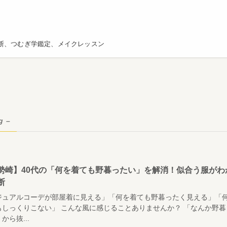
断、つむぎ学鑑定、メイクレッスン
g –
勢崎】40代の「何を着ても野暮ったい」を解消！似合う服がわ
断
ジュアルコーデが部屋着に見える」「何を着ても野暮ったく見える」「
もしっくりこない」 こんな風に感じることありませんか？ 「なんか野暮
から抜...