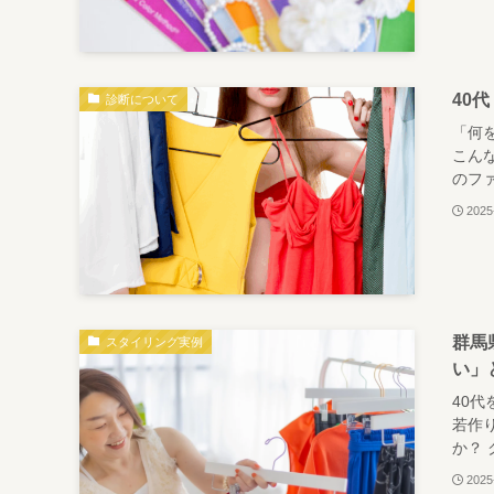
40
診断について
「何
こん
のファ
2025
群馬
スタイリング実例
い」
40
若作
か？ 
2025