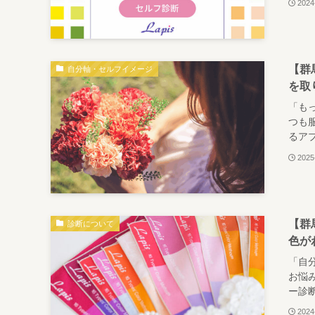
2024
【群
自分軸・セルフイメージ
を取
「も
つも
るアプ
2025
【群
診断について
色が
「自
お悩
ー診断
2024