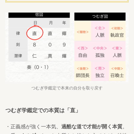
つむぎ学鑑定で本来の自分を取り戻す
つむぎ学鑑定での本質は「直」
・正義感が強く一本気、
過酷な道で才能が開く本質
。